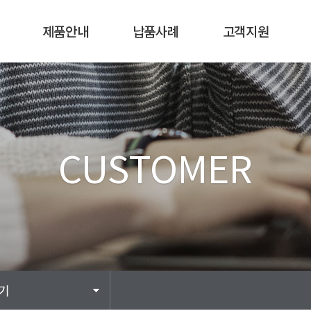
제품안내
납품사례
고객지원
습식청소장비
습식보행식청소기
묻고답하기
건식청소장비
습식탑승식청소차
장비메뉴얼 다운로드
진공청소기
건식청소차 & 무동력
장비사용 및 관리방법
CUSTOMER
청소기
광택기/연마기
기름걸레차
고압세척기
배터리/충전기
청소용품
기